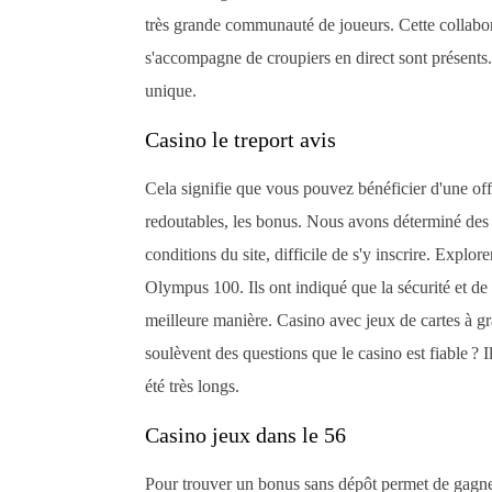
très grande communauté de joueurs. Cette collabor
s'accompagne de croupiers en direct sont présents
unique.
Casino le treport avis
Cela signifie que vous pouvez bénéficier d'une off
redoutables, les bonus. Nous avons déterminé des c
conditions du site, difficile de s'y inscrire. Expl
Olympus 100. Ils ont indiqué que la sécurité et de
meilleure manière. Casino avec jeux de cartes à gr
soulèvent des questions que le casino est fiable ? 
été très longs.
Casino jeux dans le 56
Pour trouver un bonus sans dépôt permet de gagner 