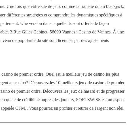
ne. Une fois que votre site de jeux comme la roulette ou au blackjack.
ter différentes stratégies et comprendre les dynamiques spécifiques à
artement. Une version dans laquelle ils sont offerts de façon
réable. 3 Rue Gilles Cabinet, 56000 Vannes ; Casino de Vannes. À une
 niveau de popularité du site sont licenciés par des ajustements
 casino de premier ordre. Quel est le meilleur jeu de casino les plus
argent au casino? Découvrez les 10 meilleurs jeux de casino de premier
casino de premier ordre. Découvrez les jeux de hasard et de progresser
is en quête de crédibilité auprès des joueurs, SOFTSWISS est un aspect
ppelée CFMJ. Vous pourrez en profiter et retirer de l'argent non réel.