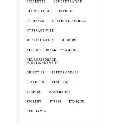
CIGARETTE
CONCENTRATION
DÉONTOLOGIE
FATIGUE
FEEDBACK
GESTION DU STRESS
HYPERACTIVITÉ
MICKAËL MELIN
MÉMOIRE
NEUROFEEDBACK DYNAMIQUE
NEUROFEEDBACK
FONCTIONNEMENT
OBJECTIFS
PERFORMANCES
PRATICIEN
RÉSILIENCE
SENIORS
SOUFFRANCE
SPORTIFS
STRESS
ÉTHIQUE
ÉTUDIANTS