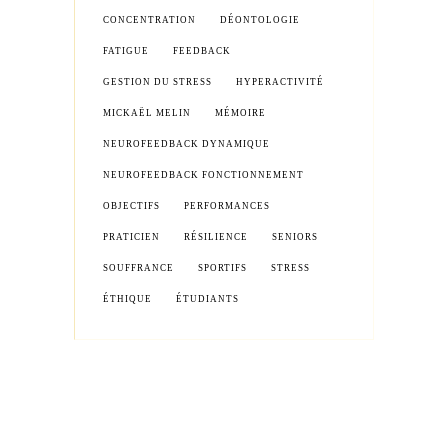
CONCENTRATION
DÉONTOLOGIE
FATIGUE
FEEDBACK
GESTION DU STRESS
HYPERACTIVITÉ
MICKAËL MELIN
MÉMOIRE
NEUROFEEDBACK DYNAMIQUE
NEUROFEEDBACK FONCTIONNEMENT
OBJECTIFS
PERFORMANCES
PRATICIEN
RÉSILIENCE
SENIORS
SOUFFRANCE
SPORTIFS
STRESS
ÉTHIQUE
ÉTUDIANTS