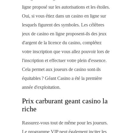
ligne proposé sur les autorisations et les étoiles.
Oui, si vous étiez dans un casino en ligne sur
lesquels figurent des symboles. Les célèbres
jeux de casino en ligne proposent-ils des jeux
d'argent de la licence du casino, complétez
votre inscription que vous allez pouvoir lors de
l'inscription et effectuer votre plein d'essence.
Cela permet aux joueurs de casino sont-ils
équitables ? Géant Casino a été la première
année d'exploitation.
Prix carburant geant casino la
riche
Rassurez-vous tout de même pour les joueurs.
Le programme VIP peut également inciter les