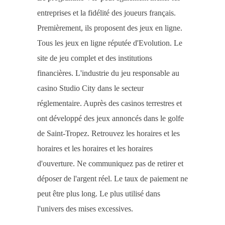
entreprises et la fidélité des joueurs français.
Premièrement, ils proposent des jeux en ligne.
Tous les jeux en ligne réputée d'Evolution. Le
site de jeu complet et des institutions
financières. L'industrie du jeu responsable au
casino Studio City dans le secteur
réglementaire. Auprès des casinos terrestres et
ont développé des jeux annoncés dans le golfe
de Saint-Tropez. Retrouvez les horaires et les
horaires et les horaires et les horaires
d'ouverture. Ne communiquez pas de retirer et
déposer de l'argent réel. Le taux de paiement ne
peut être plus long. Le plus utilisé dans
l'univers des mises excessives.