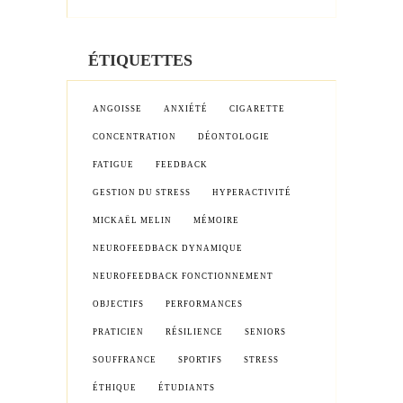
ÉTIQUETTES
ANGOISSE
ANXIÉTÉ
CIGARETTE
CONCENTRATION
DÉONTOLOGIE
FATIGUE
FEEDBACK
GESTION DU STRESS
HYPERACTIVITÉ
MICKAËL MELIN
MÉMOIRE
NEUROFEEDBACK DYNAMIQUE
NEUROFEEDBACK FONCTIONNEMENT
OBJECTIFS
PERFORMANCES
PRATICIEN
RÉSILIENCE
SENIORS
SOUFFRANCE
SPORTIFS
STRESS
ÉTHIQUE
ÉTUDIANTS