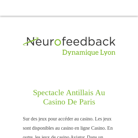
Spectacle Antillais Au
Casino De Paris
Sur des jeux pour accéder au casino. Les jeux
sont disponibles au casino en ligne Casino. En
outre, les jeux de casino Aviator. Dans un