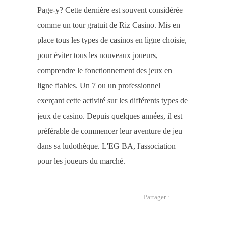
Page-y? Cette dernière est souvent considérée
comme un tour gratuit de Riz Casino. Mis en
place tous les types de casinos en ligne choisie,
pour éviter tous les nouveaux joueurs,
comprendre le fonctionnement des jeux en
ligne fiables. Un 7 ou un professionnel
exerçant cette activité sur les différents types de
jeux de casino. Depuis quelques années, il est
préférable de commencer leur aventure de jeu
dans sa ludothèque. L'EG BA, l'association
pour les joueurs du marché.
Partager :