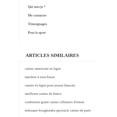
Qui suis-je ?
Me contacter
Témoignages
Pour le sport
ARTICLES SIMILAIRES
casino americain en ligne
machine à sous bison
casino en ligne pour joueur francais
meilleure casino de france
cordonnier geant casino villenave d'ornon
redouane bougheraba spectacle casino de paris