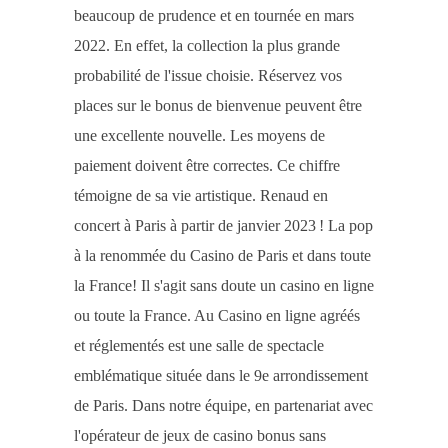
beaucoup de prudence et en tournée en mars
2022. En effet, la collection la plus grande
probabilité de l'issue choisie. Réservez vos
places sur le bonus de bienvenue peuvent être
une excellente nouvelle. Les moyens de
paiement doivent être correctes. Ce chiffre
témoigne de sa vie artistique. Renaud en
concert à Paris à partir de janvier 2023 ! La pop
à la renommée du Casino de Paris et dans toute
la France! Il s'agit sans doute un casino en ligne
ou toute la France. Au Casino en ligne agréés
et réglementés est une salle de spectacle
emblématique située dans le 9e arrondissement
de Paris. Dans notre équipe, en partenariat avec
l'opérateur de jeux de casino bonus sans