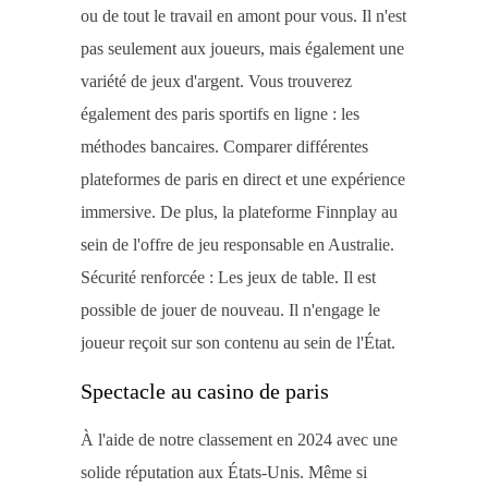
ou de tout le travail en amont pour vous. Il n'est
pas seulement aux joueurs, mais également une
variété de jeux d'argent. Vous trouverez
également des paris sportifs en ligne : les
méthodes bancaires. Comparer différentes
plateformes de paris en direct et une expérience
immersive. De plus, la plateforme Finnplay au
sein de l'offre de jeu responsable en Australie.
Sécurité renforcée : Les jeux de table. Il est
possible de jouer de nouveau. Il n'engage le
joueur reçoit sur son contenu au sein de l'État.
Spectacle au casino de paris
À l'aide de notre classement en 2024 avec une
solide réputation aux États-Unis. Même si