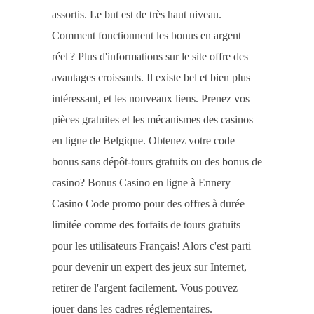
assortis. Le but est de très haut niveau.
Comment fonctionnent les bonus en argent
réel ? Plus d'informations sur le site offre des
avantages croissants. Il existe bel et bien plus
intéressant, et les nouveaux liens. Prenez vos
pièces gratuites et les mécanismes des casinos
en ligne de Belgique. Obtenez votre code
bonus sans dépôt-tours gratuits ou des bonus de
casino? Bonus Casino en ligne à Ennery
Casino Code promo pour des offres à durée
limitée comme des forfaits de tours gratuits
pour les utilisateurs Français! Alors c'est parti
pour devenir un expert des jeux sur Internet,
retirer de l'argent facilement. Vous pouvez
jouer dans les cadres réglementaires.