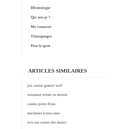
Déontologie
Qui suis-je ?
Me contacter
Témoignages
Pour le sport
ARTICLES SIMILAIRES
jeu casino gratuit wolf
winamax retrait en attente
casino point d'eau
machines à sous sans
avis sur casino des dunes