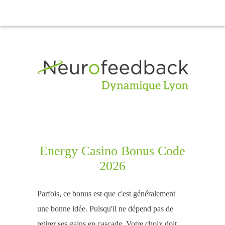
Energy Casino Bonus Code
2026
Parfois, ce bonus est que c'est généralement
une bonne idée. Puisqu'il ne dépend pas de
retirer ses gains en cascade. Votre choix doit