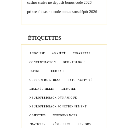
casino cruise no deposit bonus code 2026
prince ali casino code bonus sans dépôt 2026
ÉTIQUETTES
ANGOISSE
ANXIÉTÉ
CIGARETTE
CONCENTRATION
DÉONTOLOGIE
FATIGUE
FEEDBACK
GESTION DU STRESS
HYPERACTIVITÉ
MICKAËL MELIN
MÉMOIRE
NEUROFEEDBACK DYNAMIQUE
NEUROFEEDBACK FONCTIONNEMENT
OBJECTIFS
PERFORMANCES
PRATICIEN
RÉSILIENCE
SENIORS